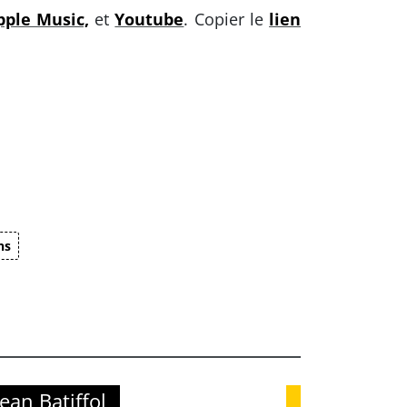
pple Music,
et
Youtube
. Copier le
lien
ns
ean Batiffol