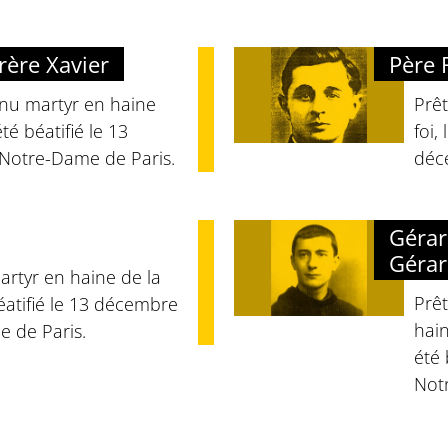
rère Xavier
Père
nnu martyr en haine
Prêt
té béatifié le 13
foi,
Notre-Dame de Paris.
déc
Gérar
Gérar
artyr en haine de la
Prêt
béatifié le 13 décembre
hain
 de Paris.
été 
Not