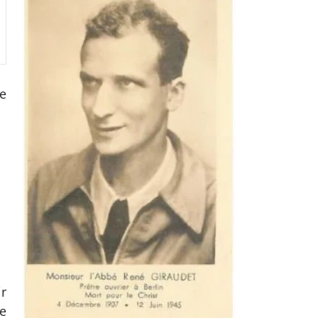
e
r
e