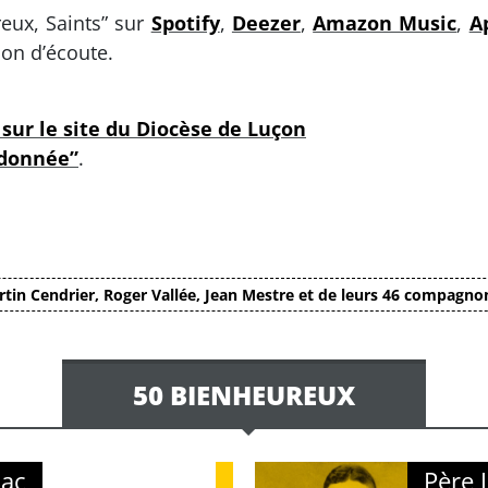
eux, Saints” sur
Spotify
,
Deezer
,
Amazon Music
,
A
ion d’écoute.
sur le site du Diocèse de Luçon
 donnée”
.
tin Cendrier, Roger Vallée, Jean Mestre et de leurs 46 compagno
50 BIENHEUREUX
iac
Père J