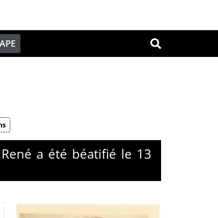
PAPE
OK
ns
René a été béatifié le 13