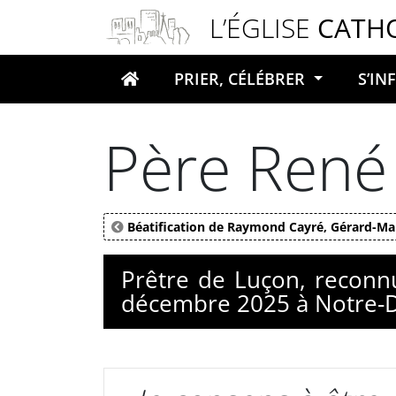
Panneau de gestion des cookies
L’ÉGLISE
CATH
PRIER, CÉLÉBRER
S’I
Votre recherche
Père René
Béatification de Raymond Cayré, Gérard-Mar
Prêtre de Luçon, reconnu
décembre 2025 à Notre-D