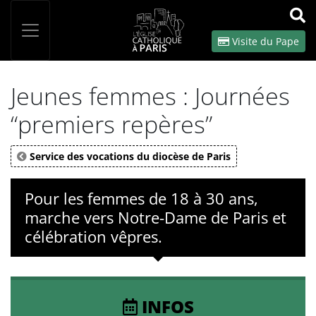
Panneau de gestion des cookies
Votre recherche
OK
Visite du Pape
Jeunes femmes : Journées
“premiers repères”
Service des vocations du diocèse de Paris
Pour les femmes de 18 à 30 ans,
marche vers Notre-Dame de Paris et
célébration vêpres.
INFOS