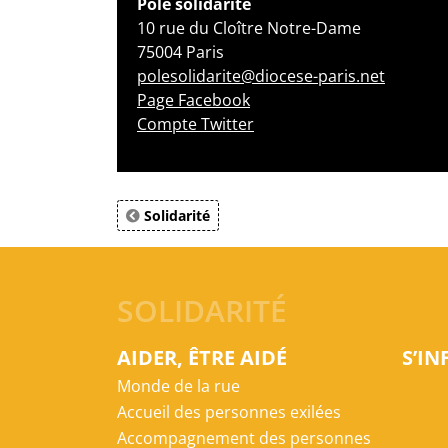
Pôle solidarité
10 rue du Cloître Notre-Dame
75004 Paris
polesolidarite@diocese-paris.net
Page Facebook
Compte Twitter
Solidarité
SOLIDARITÉ
AIDER, ÊTRE AIDÉ
S’I
Monde de la rue
Accueil des personnes exilées
Accompagnement des personnes