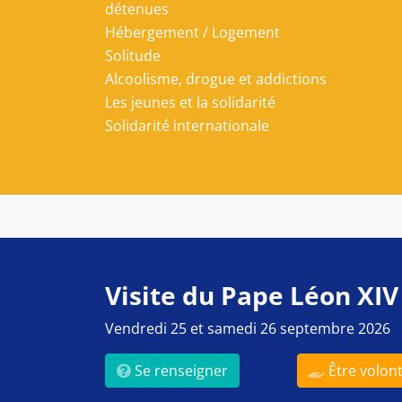
détenues
Hébergement / Logement
Solitude
Alcoolisme, drogue et addictions
Les jeunes et la solidarité
Solidarité internationale
Visite du Pape Léon XIV
Vendredi 25 et samedi 26 septembre 2026
Se renseigner
Être volont