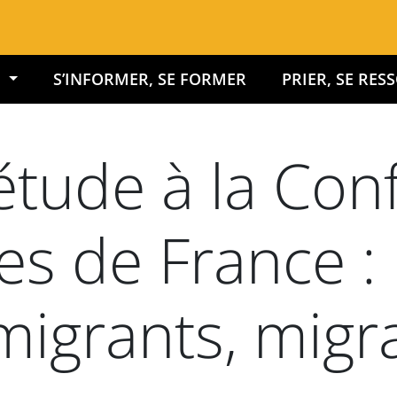
É
S’INFORMER, SE FORMER
PRIER, SE RE
étude à la Con
s de France : D
 migrants, migr