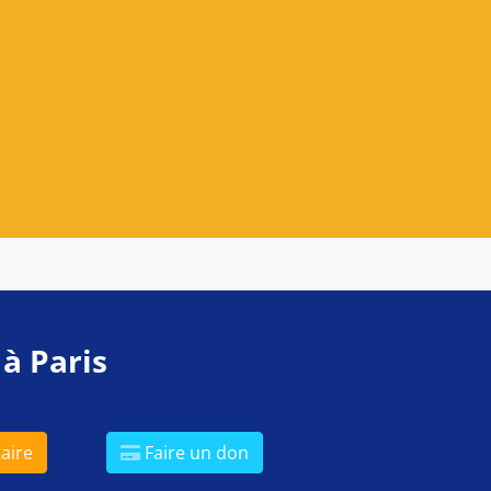
 à Paris
aire
Faire un don