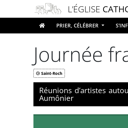
Panneau de gestion des cookies
L’ÉGLISE
CATH
PRIER, CÉLÉBRER
S’I
Votre recherche
Journée fr
Saint-Roch
Réunions d’artistes auto
Aumônier