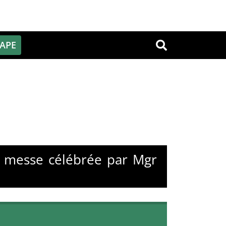
PAPE
OK
s, messe célébrée par Mgr