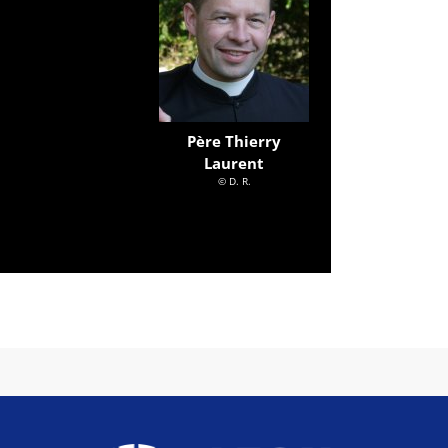
Père Thierry
Laurent
© D. R.