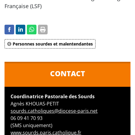
Française (LSF)
Personnes sourdes et malentendantes
CONTACT
Coordinatrice Pastorale des Sourds
Agnès KHOUAS-PETIT
sourds.catholiques@diocese-paris.net
06 09 41 70 93
(SMS uniquement)
www.sourds.paris.catholique.fr