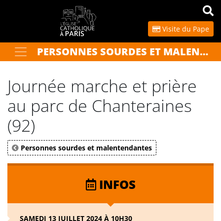
Panneau de gestion des cookies
Visite du Pape
PERSONNES SOURDES ET MALENTENDANTES
Votre recherche
OK
Journée marche et prière
au parc de Chanteraines
(92)
Personnes sourdes et malentendantes
INFOS
SAMEDI 13 JUILLET 2024 À 10H30