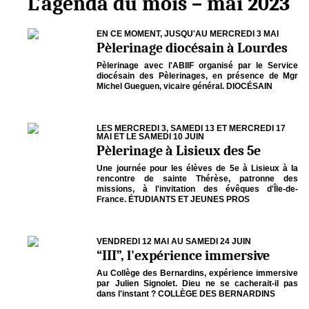
L’agenda du mois – mai 2023
EN CE MOMENT, JUSQU'AU MERCREDI 3 MAI
Pèlerinage diocésain à Lourdes
Pèlerinage avec l'ABIIF organisé par le Service
diocésain des Pèlerinages, en présence de Mgr
Michel Gueguen, vicaire général. DIOCÉSAIN
LES MERCREDI 3, SAMEDI 13 ET MERCREDI 17
MAI ET LE SAMEDI 10 JUIN
Pèlerinage à Lisieux des 5e
Une journée pour les élèves de 5e à Lisieux à la
rencontre de sainte Thérèse, patronne des
missions, à l'invitation des évêques d'Île-de-
France. ÉTUDIANTS ET JEUNES PROS
VENDREDI 12 MAI AU SAMEDI 24 JUIN
“III”, l'expérience immersive
Au Collège des Bernardins, expérience immersive
par Julien Signolet. Dieu ne se cacherait-il pas
dans l'instant ? COLLÈGE DES BERNARDINS