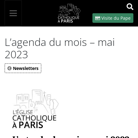
Panneau de gestion des cookies
Votre recherche
OK
Visite du Pape
L’agenda du mois – mai
2023
Newsletters