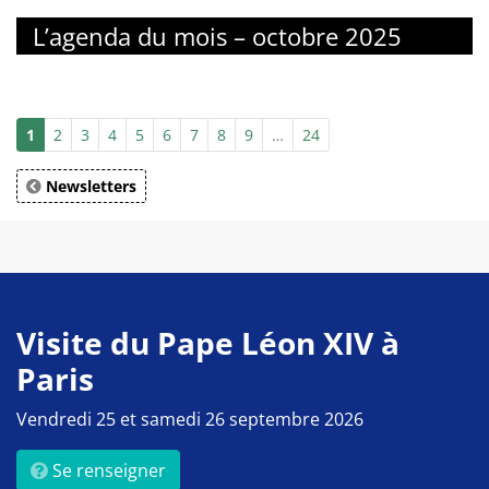
L’agenda du mois – octobre 2025
1
2
3
4
5
6
7
8
9
…
24
Newsletters
Visite du Pape Léon XIV à
Paris
Vendredi 25 et samedi 26 septembre 2026
Se renseigner