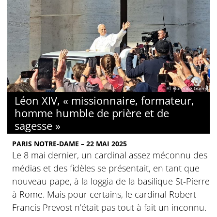
© Florence Guéry
Léon XIV, « missionnaire, formateur,
homme humble de prière et de
sagesse »
PARIS NOTRE-DAME – 22 MAI 2025
Le 8 mai dernier, un cardinal assez méconnu des
médias et des fidèles se présentait, en tant que
nouveau pape, à la loggia de la basilique St-Pierre
à Rome. Mais pour certains, le cardinal Robert
Francis Prevost n’était pas tout à fait un inconnu.