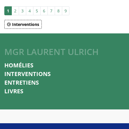
1
2
3
4
5
6
7
8
9
Interventions
MGR LAURENT ULRICH
HOMÉLIES
INTERVENTIONS
ENTRETIENS
LIVRES