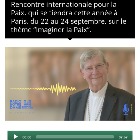
Rencontre internationale pour la
Paix, qui se tiendra cette année à
Paris, du 22 au 24 septembre, sur le
thème “Imaginer la Paix”.
Audio
Current
Total
00:00
07:57
time
duration