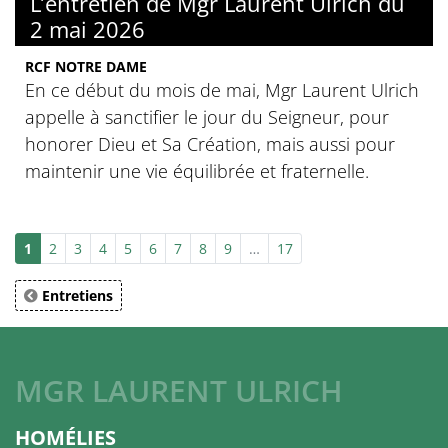
L’entretien de Mgr Laurent Ulrich du
2 mai 2026
RCF NOTRE DAME
En ce début du mois de mai, Mgr Laurent Ulrich
appelle à sanctifier le jour du Seigneur, pour
honorer Dieu et Sa Création, mais aussi pour
maintenir une vie équilibrée et fraternelle.
1
2
3
4
5
6
7
8
9
…
17
Entretiens
MGR LAURENT ULRICH
HOMÉLIES