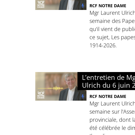
RCF NOTRE DAME
Mgr Laurent Ulrich
semaine des Papes 
qu'il vient de publ
ce sujet, Les papes,
1914-2026.
L’entretien de M
Ulrich du 6 juin
RCF NOTRE DAME
Mgr Laurent Ulrich
semaine sur l'Asse
provinciale, dont 
été célébrée le d