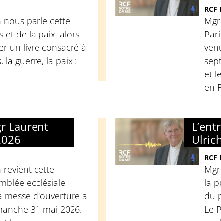
RCF
 nous parle cette
Mgr
et de la paix, alors
Pari
ier un livre consacré à
ven
 la guerre, la paix :
sept
et l
en 
gr Laurent
L’ent
 2026
Ulric
RCF
 revient cette
Mgr 
mblée ecclésiale
la p
la messe d'ouverture a
du 
imanche 31 mai 2026.
Le 