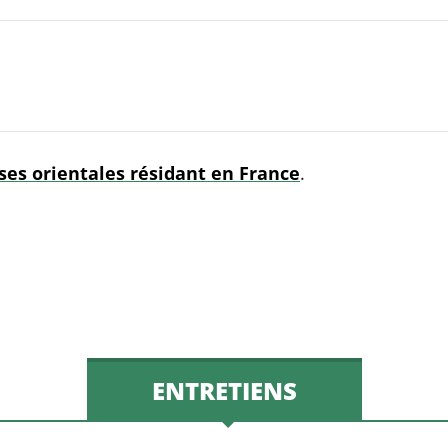
to
increase
or
decrease
volume.
ises orientales résidant en France
.
ENTRETIENS