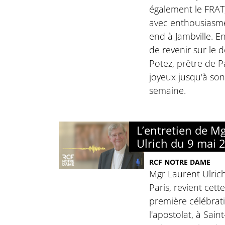
également le FRAT,
avec enthousiasme
end à Jambville. En
de revenir sur le 
Potez, prêtre de Pa
joyeux jusqu'à son
semaine.
L’entretien de M
Ulrich du 9 mai 
RCF NOTRE DAME
Mgr Laurent Ulric
Paris, revient cett
première célébrat
l'apostolat, à Sain