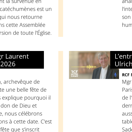
nt la survenue en
ana
catéchumènes est un
l'in
 qui nous retourne
son 
dans cette Assemblée
hum
sion de toute l'Église.
gr Laurent
L’ent
 2026
Ulric
RCF
h, archevêque de
Mgr
te une belle fête de
Pari
s explique pourquoi il
de l
u don de Dieu et
dern
re, nous célébrons
auss
ons à cette date. C'est
tabl
fête que s'inscrit
Sade