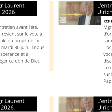
gr Laurent
L’ent
et 2026
Ulric
RCF
tretien avant l'été,
Mgr 
 revient sur le vote à
d'o
ale du projet de loi
sam
e mardi 30 juin. Il nous
L'oc
'espérance et à
voca
éger ce don de Dieu
disc
la s
sur 
Pape
gr Laurent
L’ent
n 2026
Ulric