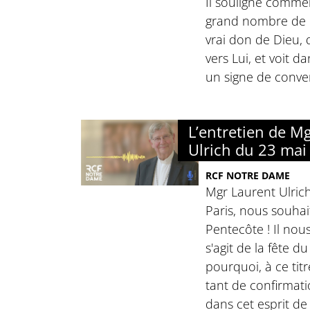
Il souligne comme
grand nombre de 
vrai don de Dieu,
vers Lui, et voit 
un signe de conver
L’entretien de M
Ulrich du 23 mai
RCF NOTRE DAME
Mgr Laurent Ulric
Paris, nous souhai
Pentecôte ! Il nou
s'agit de la fête d
pourquoi, à ce tit
tant de confirmati
dans cet esprit de 