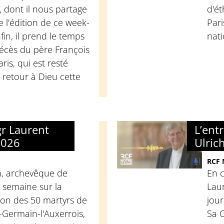
 dont il nous partage
d'é
 l'édition de ce week-
Pari
fin, il prend le temps
nati
décès du père François
ris, qui est resté
 retour à Dieu cette
gr Laurent
L’ent
2026
Ulric
RCF
h, archevêque de
En 
e semaine sur la
Laur
ion des 50 martyrs de
jour
t-Germain-l'Auxerrois,
Sa C