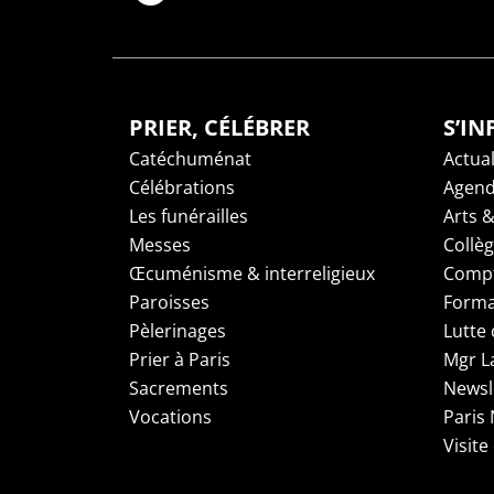
PRIER, CÉLÉBRER
S’I
Catéchuménat
Actual
Célébrations
Agen
Les funérailles
Arts &
Messes
Collè
Œcuménisme & interreligieux
Compt
Paroisses
Forma
Pèlerinages
Lutte 
Prier à Paris
Mgr L
Sacrements
Newsl
Vocations
Paris
Visite