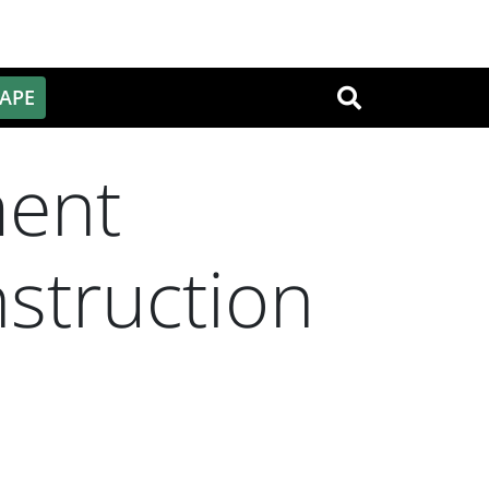
PAPE
OK
ment
nstruction