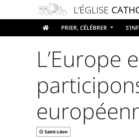
Panneau de gestion des cookies
L’ÉGLISE
CATH
PRIER, CÉLÉBRER
S’I
Votre recherche
L’Europe 
participon
européenn
Saint-Léon