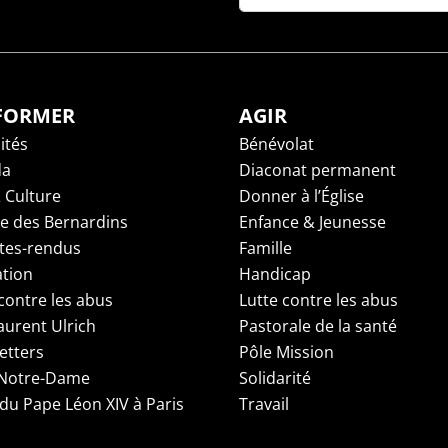
NFORMER
AGIR
ités
Bénévolat
da
Diaconat permanent
 Culture
Donner à l’Église
ge des Bernardins
Enfance & Jeunesse
es-rendus
Famille
tion
Handicap
contre les abus
Lutte contre les abus
aurent Ulrich
Pastorale de la santé
etters
Pôle Mission
 Notre-Dame
Solidarité
 du Pape Léon XIV à Paris
Travail