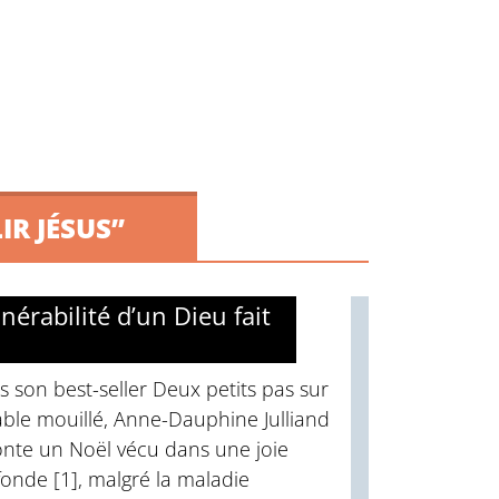
IR JÉSUS”
nérabilité d’un Dieu fait
 son best-seller Deux petits pas sur
able mouillé, Anne-Dauphine Julliand
onte un Noël vécu dans une joie
onde [1], malgré la maladie