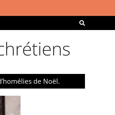
OK
chrétiens
d’homélies de Noël.