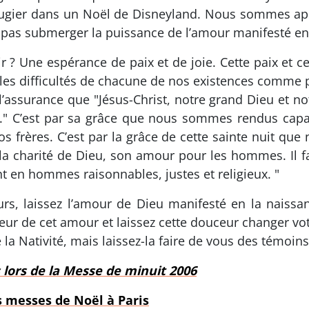
éfugier dans un Noël de Disneyland. Nous sommes app
t pas submerger la puissance de l’amour manifesté en 
r ? Une espérance de paix et de joie. Cette paix et c
 les difficultés de chacune de nos existences comme
 l’assurance que "Jésus-Christ, notre grand Dieu et n
s." C’est par sa grâce que nous sommes rendus capa
nos frères. C’est par la grâce de cette sainte nuit q
la charité de Dieu, son amour pour les hommes. Il fa
t en hommes raisonnables, justes et religieux. "
sœurs, laissez l’amour de Dieu manifesté en la naiss
ceur de cet amour et laissez cette douceur changer vot
 la Nativité, mais laissez-la faire de vous des témoin
 lors de la Messe de minuit 2006
es messes de Noël à Paris