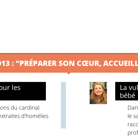
13 : “PRÉPARER SON CŒUR, ACCUEILL
our les
La vul
bébé
ons du cardinal
Dans
extraites d'homélies
le s
rac
prof