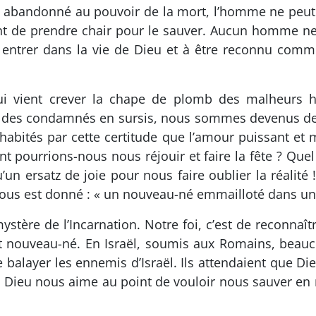
s abandonné au pouvoir de la mort, l’homme ne peut p
int de prendre chair pour le sauver. Aucun homme n
ntrer dans la vie de Dieu et à être reconnu comme 
qui vient crever la chape de plomb des malheurs h
s des condamnés en sursis, nous sommes devenus des 
 habités par cette certitude que l’amour puissant et
 pourrions-nous nous réjouir et faire la fête ? Que
’un ersatz de joie pour nous faire oublier la réalité 
nous est donné : « un nouveau-né emmailloté dans un
re de l’Incarnation. Notre foi, c’est de reconnaîtr
nt nouveau-né. En Israël, soumis aux Romains, beauc
e balayer les ennemis d’Israël. Ils attendaient que D
 Dieu nous aime au point de vouloir nous sauver en re