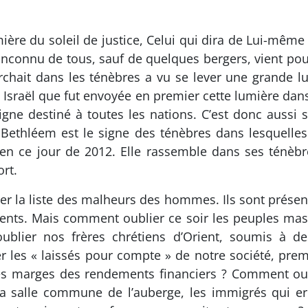
mière du soleil de justice, Celui qui dira de Lui-même 
inconnu de tous, sauf de quelques bergers, vient pour i
rchait dans les ténèbres a vu se lever une grande l
 Israël que fut envoyée en premier cette lumière dans 
igne destiné à toutes les nations. C’est donc aussi 
 Bethléem est le signe des ténèbres dans lesquelles 
t en ce jour de 2012. Elle rassemble dans ses ténèbr
rt.
esser la liste des malheurs des hommes. Ils sont prése
nts. Mais comment oublier ce soir les peuples massa
lier nos frères chrétiens d’Orient, soumis à des
 les « laissés pour compte » de notre société, prem
 les marges des rendements financiers ? Comment oubl
la salle commune de l’auberge, les immigrés qui er