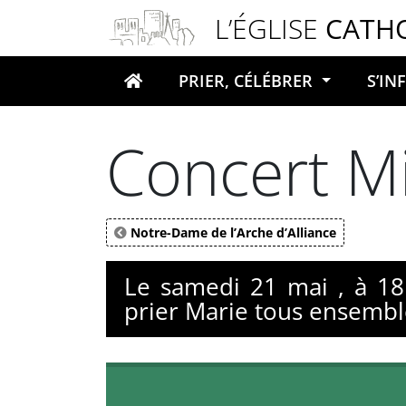
Panneau de gestion des cookies
L’ÉGLISE
CATH
PRIER, CÉLÉBRER
S’I
Votre recherche
Concert M
Notre-Dame de l’Arche d’Alliance
Le samedi 21 mai , à 18
prier Marie tous ensembl