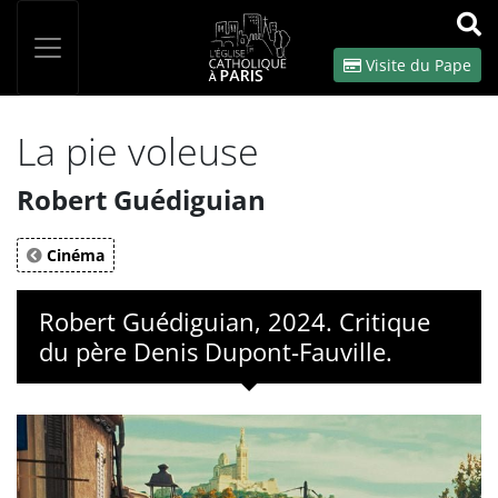
Panneau de gestion des cookies
Votre recherche
OK
Visite du Pape
La pie voleuse
Robert Guédiguian
Cinéma
Robert Guédiguian, 2024. Critique
du père Denis Dupont-Fauville.