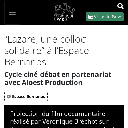
Panneau de gestion des cookies
Votre recherche
OK
Visite du Pape
“Lazare, une colloc’
solidaire” à l’Espace
Bernanos
Cycle ciné-débat en partenariat
avec Aloest Production
Espace Bernanos
Projection du film documentaire
réalisé par Véronique Bréchot sur