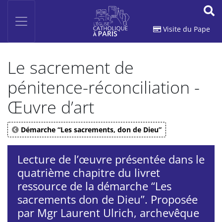
Panneau de gestion des cookies
Votre recherche
OK
Visite du Pape
Le sacrement de
pénitence-réconciliation -
Œuvre d’art
Démarche “Les sacrements, don de Dieu”
Lecture de l’œuvre présentée dans le
quatrième chapitre du livret
ressource de la démarche “Les
sacrements don de Dieu”. Proposée
par Mgr Laurent Ulrich, archevêque