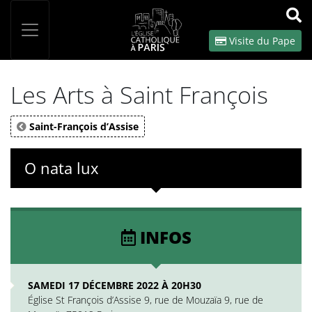
Panneau de gestion des cookies
Votre recherche
OK
Visite du Pape
Les Arts à Saint François
Saint-François d’Assise
O nata lux
INFOS
SAMEDI 17 DÉCEMBRE 2022 À 20H30
Église St François d’Assise 9, rue de Mouzaïa 9, rue de