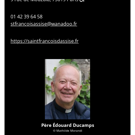
01 42 39 64 58
stfrancoisassise@wanadoo.fr
https://saintfrancoisdassise.fr
Père Édouard Ducamps
© Mathilde Morandi