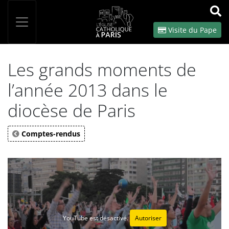
Panneau de gestion des cookies
Votre recherche
OK
Visite du Pape
Les grands moments de
l’année 2013 dans le
diocèse de Paris
Comptes-rendus
YouTube est désactivé.
Autoriser