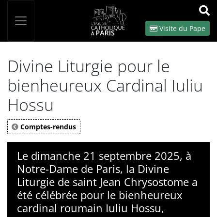
Panneau de gestion des cookies
Votre recherche
OK
Visite du Pape
Divine Liturgie pour le
bienheureux Cardinal Iuliu
Hossu
Comptes-rendus
Le dimanche 21 septembre 2025, à
Notre-Dame de Paris, la Divine
Liturgie de saint Jean Chrysostome a
été célébrée pour le bienheureux
cardinal roumain Iuliu Hossu,