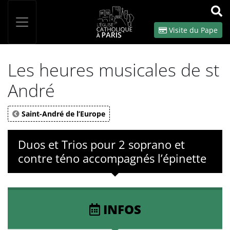
Panneau de gestion des cookies
Votre recherche
OK
Visite du Pape
Les heures musicales de st
André
Saint-André de l’Europe
Duos et Trios pour 2 soprano et
contre téno accompagnés l’épinette
INFOS