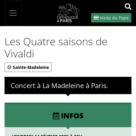
Panneau de gestion des cookies
Votre recherche
OK
Visite du Pape
Les Quatre saisons de
Vivaldi
Sainte-Madeleine
Concert à La Madeleine à Paris.
INFOS