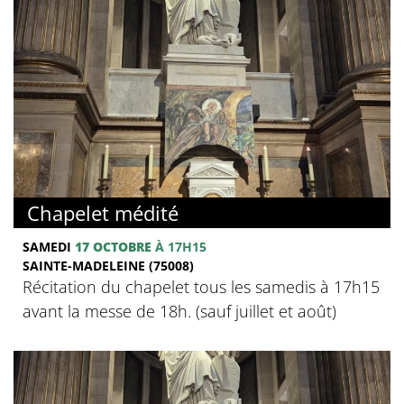
Chapelet médité
SAMEDI
17 OCTOBRE
À 17H15
SAINTE-MADELEINE (75008)
Récitation du chapelet tous les samedis à 17h15
avant la messe de 18h. (sauf juillet et août)