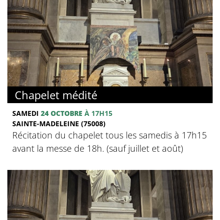
Chapelet médité
SAMEDI
24 OCTOBRE
À 17H15
SAINTE-MADELEINE (75008)
Récitation du chapelet tous les samedis à 17h15
avant la messe de 18h. (sauf juillet et août)