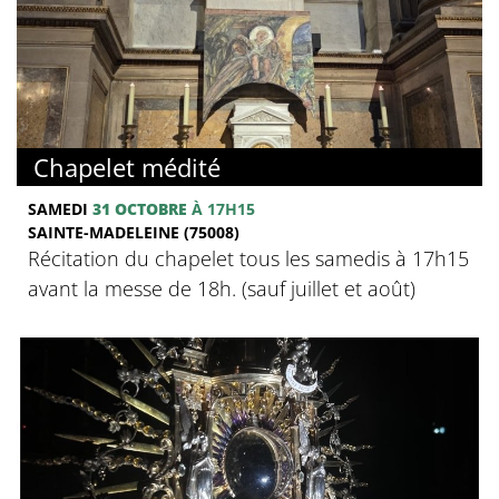
Chapelet médité
SAMEDI
31 OCTOBRE
À 17H15
SAINTE-MADELEINE (75008)
Récitation du chapelet tous les samedis à 17h15
avant la messe de 18h. (sauf juillet et août)