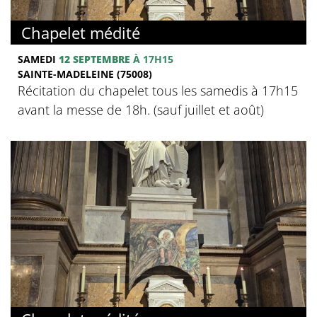
Chapelet médité
SAMEDI
12 SEPTEMBRE
À 17H15
SAINTE-MADELEINE (75008)
Récitation du chapelet tous les samedis à 17h15
avant la messe de 18h. (sauf juillet et août)