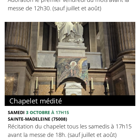
messe de 12h30. (sauf juillet et août)
Chapelet médité
SAMEDI
3 OCTOBRE
À 17H15
SAINTE-MADELEINE (75008)
Récitation du chapelet tous les samedis à 17h15
avant la messe de 18h. (sauf juillet et août)