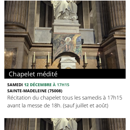
Chapelet médité
SAMEDI
12 DÉCEMBRE
À 17H15
SAINTE-MADELEINE (75008)
Récitation du chapelet tous les samedis à 17h15
avant la messe de 18h. (sauf juillet et août)