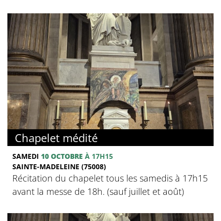
Chapelet médité
SAMEDI
10 OCTOBRE
À 17H15
SAINTE-MADELEINE (75008)
Récitation du chapelet tous les samedis à 17h15
avant la messe de 18h. (sauf juillet et août)