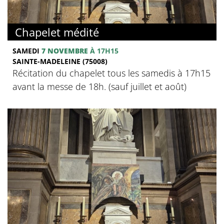
Chapelet médité
SAMEDI
7 NOVEMBRE
À 17H15
SAINTE-MADELEINE (75008)
Récitation du chapelet tous les samedis à 17h15
avant la messe de 18h. (sauf juillet et août)