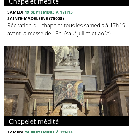
Chapelet médité
SAMEDI
19 SEPTEMBRE
À 17H15
SAINTE-MADELEINE (75008)
Récitation du chapelet tous les samedis à 17h15
avant la messe de 18h. (sauf juillet et août)
Chapelet médité
SAMEDI
26 SEPTEMBRE
À 17H15