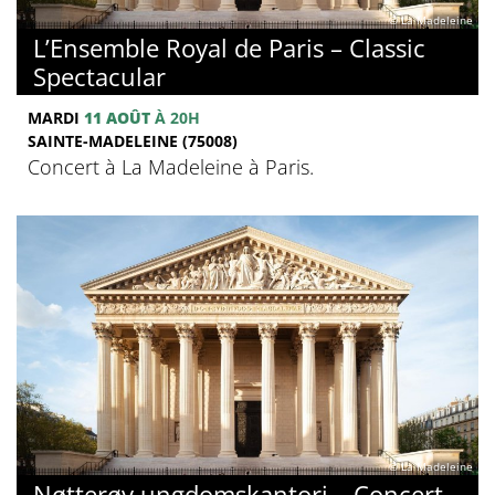
© La Madeleine
L’Ensemble Royal de Paris – Classic
Spectacular
MARDI
11 AOÛT
À 20H
SAINTE-MADELEINE (75008)
Concert à La Madeleine à Paris.
© La Madeleine
Nøtterøy ungdomskantori – Concert