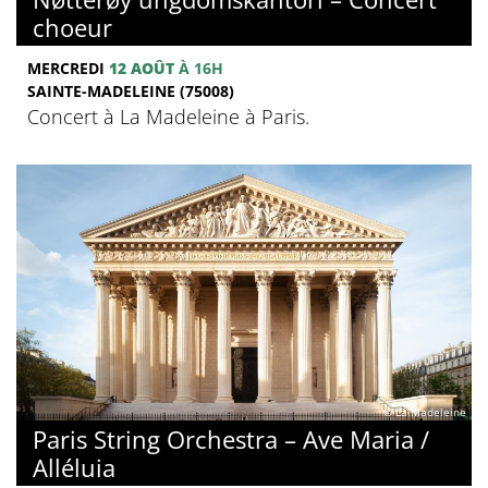
choeur
MERCREDI
12 AOÛT
À 16H
SAINTE-MADELEINE (75008)
Concert à La Madeleine à Paris.
© La Madeleine
Paris String Orchestra – Ave Maria /
Alléluia