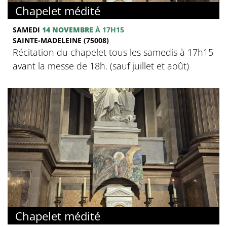
Chapelet médité
SAMEDI
14 NOVEMBRE
À 17H15
SAINTE-MADELEINE (75008)
Récitation du chapelet tous les samedis à 17h15
avant la messe de 18h. (sauf juillet et août)
Chapelet médité