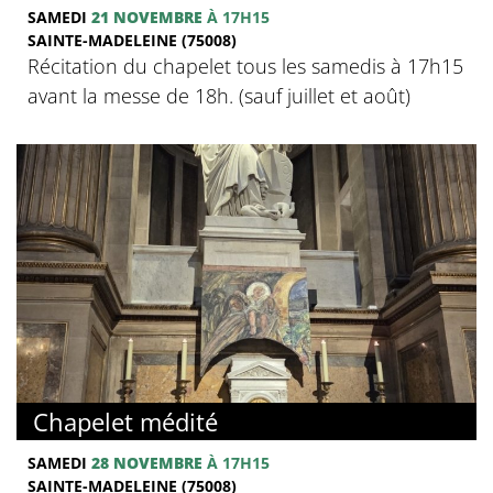
SAMEDI
21 NOVEMBRE
À 17H15
SAINTE-MADELEINE (75008)
Récitation du chapelet tous les samedis à 17h15
avant la messe de 18h. (sauf juillet et août)
Chapelet médité
SAMEDI
28 NOVEMBRE
À 17H15
SAINTE-MADELEINE (75008)