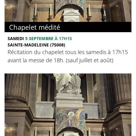
Chapelet médité
SAMEDI
5 SEPTEMBRE
À 17H15
SAINTE-MADELEINE (75008)
Récitation du chapelet tous les samedis à 17h15
avant la messe de 18h. (sauf juillet et août)