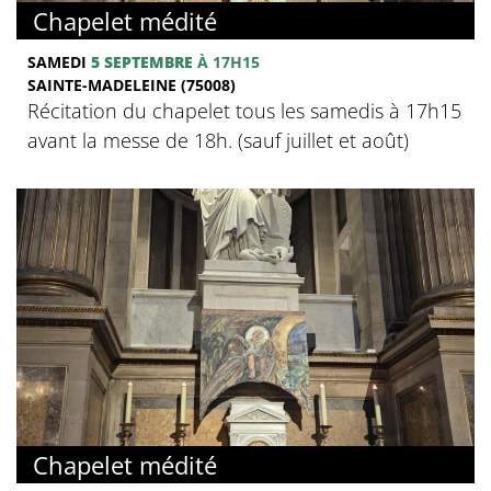
Chapelet médité
SAMEDI
5 SEPTEMBRE
À 17H15
SAINTE-MADELEINE (75008)
Récitation du chapelet tous les samedis à 17h15
avant la messe de 18h. (sauf juillet et août)
Chapelet médité