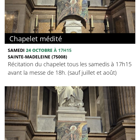
Chapelet médité
SAMEDI
24 OCTOBRE
À 17H15
SAINTE-MADELEINE (75008)
Récitation du chapelet tous les samedis à 17h15
avant la messe de 18h. (sauf juillet et août)