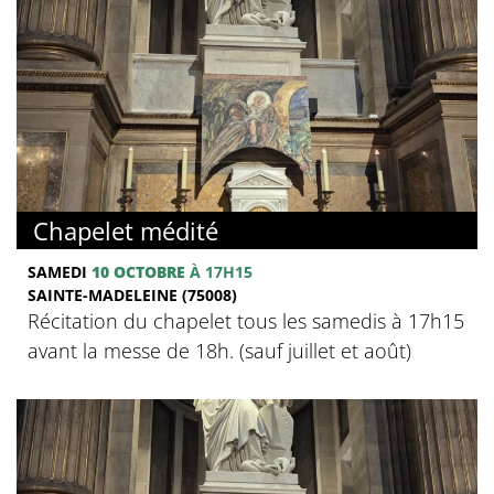
Chapelet médité
SAMEDI
10 OCTOBRE
À 17H15
SAINTE-MADELEINE (75008)
Récitation du chapelet tous les samedis à 17h15
avant la messe de 18h. (sauf juillet et août)