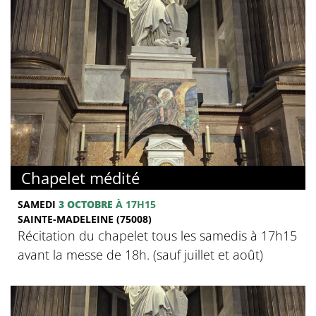
Chapelet médité
SAMEDI
3 OCTOBRE
À 17H15
SAINTE-MADELEINE (75008)
Récitation du chapelet tous les samedis à 17h15
avant la messe de 18h. (sauf juillet et août)