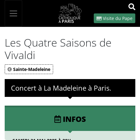
Panneau de gestion des cookies
Votre recherche
OK
Visite du Pape
Les Quatre Saisons de
Vivaldi
Sainte-Madeleine
Concert à La Madeleine à Paris.
INFOS