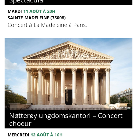
MARDI
11 AOÛT
À 20H
SAINTE-MADELEINE (75008)
Concert à La Madeleine à Paris.
© La Madeleine
Nøtterøy ungdomskantori – Concert
choeur
MERCREDI
12 AOÛT
À 16H