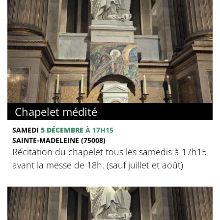
Chapelet médité
SAMEDI
5 DÉCEMBRE
À 17H15
SAINTE-MADELEINE (75008)
Récitation du chapelet tous les samedis à 17h15
avant la messe de 18h. (sauf juillet et août)