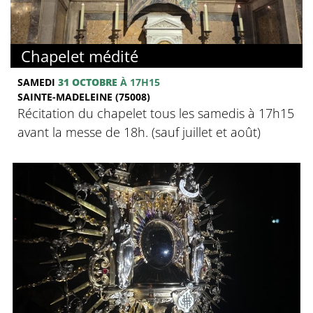
Chapelet médité
SAMEDI
31 OCTOBRE
À 17H15
SAINTE-MADELEINE (75008)
Récitation du chapelet tous les samedis à 17h15
avant la messe de 18h. (sauf juillet et août)