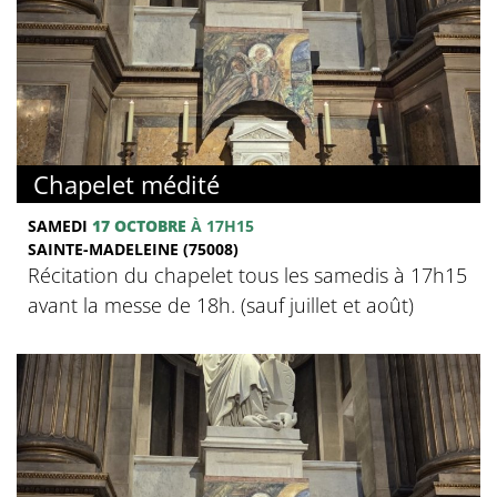
Chapelet médité
SAMEDI
17 OCTOBRE
À 17H15
SAINTE-MADELEINE (75008)
Récitation du chapelet tous les samedis à 17h15
avant la messe de 18h. (sauf juillet et août)