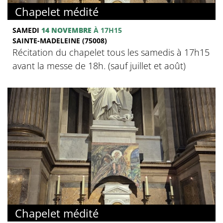
Chapelet médité
SAMEDI
14 NOVEMBRE
À 17H15
SAINTE-MADELEINE (75008)
Récitation du chapelet tous les samedis à 17h15
avant la messe de 18h. (sauf juillet et août)
Chapelet médité