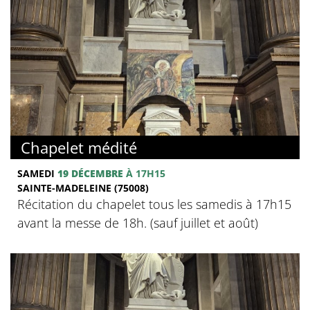
Chapelet médité
SAMEDI
19 DÉCEMBRE
À 17H15
SAINTE-MADELEINE (75008)
Récitation du chapelet tous les samedis à 17h15
avant la messe de 18h. (sauf juillet et août)