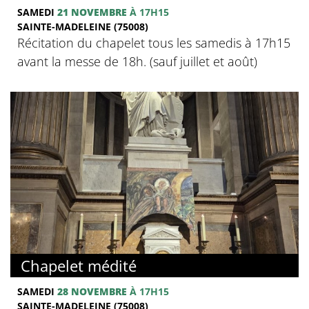
SAMEDI
21 NOVEMBRE
À 17H15
SAINTE-MADELEINE (75008)
Récitation du chapelet tous les samedis à 17h15
avant la messe de 18h. (sauf juillet et août)
Chapelet médité
SAMEDI
28 NOVEMBRE
À 17H15
SAINTE-MADELEINE (75008)