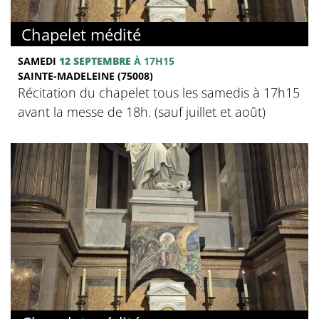
Chapelet médité
SAMEDI
12 SEPTEMBRE
À 17H15
SAINTE-MADELEINE (75008)
Récitation du chapelet tous les samedis à 17h15
avant la messe de 18h. (sauf juillet et août)