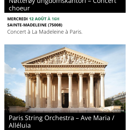
Nøtterøy ungdomskantori – Concert
choeur
MERCREDI
12 AOÛT
À 16H
SAINTE-MADELEINE (75008)
Concert à La Madeleine à Paris.
© La Madeleine
Paris String Orchestra – Ave Maria /
Alléluia