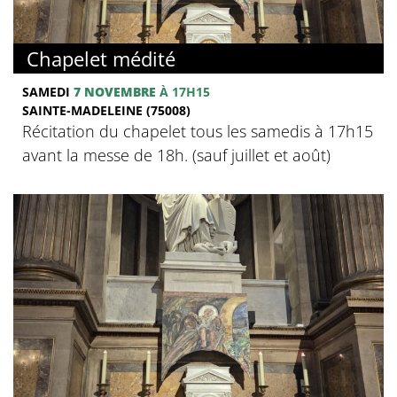
Chapelet médité
SAMEDI
7 NOVEMBRE
À 17H15
SAINTE-MADELEINE (75008)
Récitation du chapelet tous les samedis à 17h15
avant la messe de 18h. (sauf juillet et août)