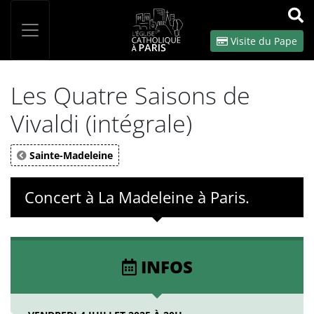
Panneau de gestion des cookies
Votre recherche
OK
Visite du Pape
Les Quatre Saisons de
Vivaldi (intégrale)
Sainte-Madeleine
Concert à La Madeleine à Paris.
INFOS