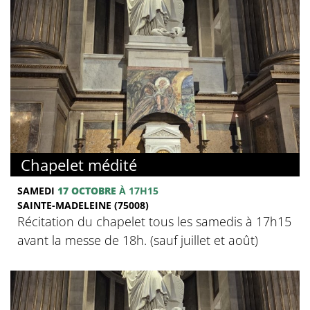
Chapelet médité
SAMEDI
17 OCTOBRE
À 17H15
SAINTE-MADELEINE (75008)
Récitation du chapelet tous les samedis à 17h15
avant la messe de 18h. (sauf juillet et août)