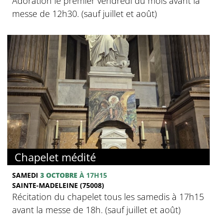
Adoration le premier vendredi du mois avant la
messe de 12h30. (sauf juillet et août)
Chapelet médité
SAMEDI
3 OCTOBRE
À 17H15
SAINTE-MADELEINE (75008)
Récitation du chapelet tous les samedis à 17h15
avant la messe de 18h. (sauf juillet et août)