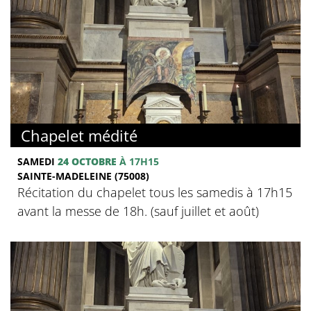
Chapelet médité
SAMEDI
24 OCTOBRE
À 17H15
SAINTE-MADELEINE (75008)
Récitation du chapelet tous les samedis à 17h15
avant la messe de 18h. (sauf juillet et août)