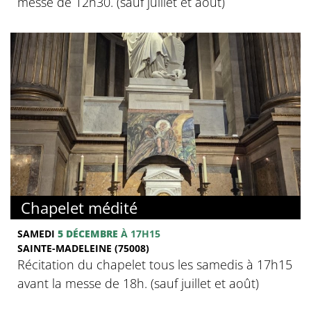
messe de 12h30. (sauf juillet et août)
Chapelet médité
SAMEDI
5 DÉCEMBRE
À 17H15
SAINTE-MADELEINE (75008)
Récitation du chapelet tous les samedis à 17h15
avant la messe de 18h. (sauf juillet et août)