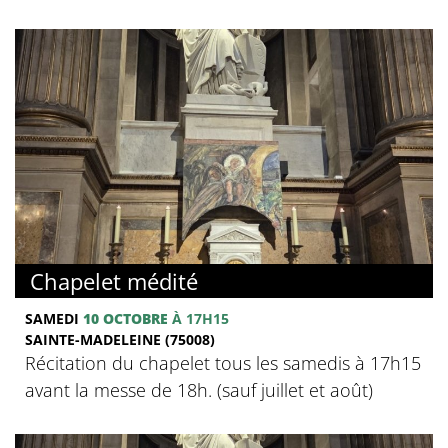
Chapelet médité
SAMEDI
10 OCTOBRE
À 17H15
SAINTE-MADELEINE (75008)
Récitation du chapelet tous les samedis à 17h15
avant la messe de 18h. (sauf juillet et août)