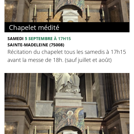
Chapelet médité
SAMEDI
5 SEPTEMBRE
À 17H15
SAINTE-MADELEINE (75008)
Récitation du chapelet tous les samedis à 17h15
avant la messe de 18h. (sauf juillet et août)