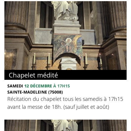
Chapelet médité
SAMEDI
12 DÉCEMBRE
À 17H15
SAINTE-MADELEINE (75008)
Récitation du chapelet tous les samedis à 17h15
avant la messe de 18h. (sauf juillet et août)