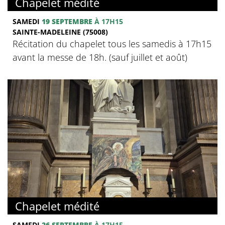
Chapelet médité
SAMEDI
19 SEPTEMBRE
À 17H15
SAINTE-MADELEINE (75008)
Récitation du chapelet tous les samedis à 17h15
avant la messe de 18h. (sauf juillet et août)
Chapelet médité
SAMEDI
26 SEPTEMBRE
À 17H15