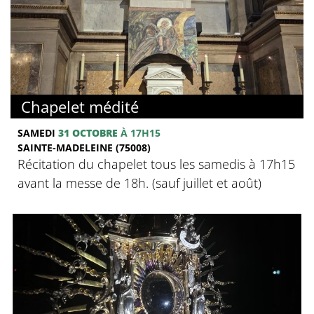
Chapelet médité
SAMEDI
31 OCTOBRE
À 17H15
SAINTE-MADELEINE (75008)
Récitation du chapelet tous les samedis à 17h15
avant la messe de 18h. (sauf juillet et août)