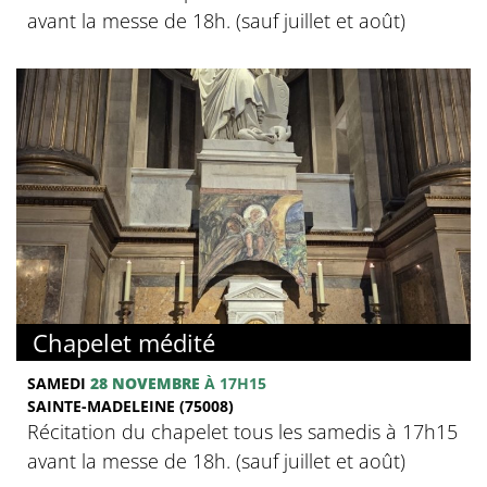
avant la messe de 18h. (sauf juillet et août)
Chapelet médité
SAMEDI
28 NOVEMBRE
À 17H15
SAINTE-MADELEINE (75008)
Récitation du chapelet tous les samedis à 17h15
avant la messe de 18h. (sauf juillet et août)