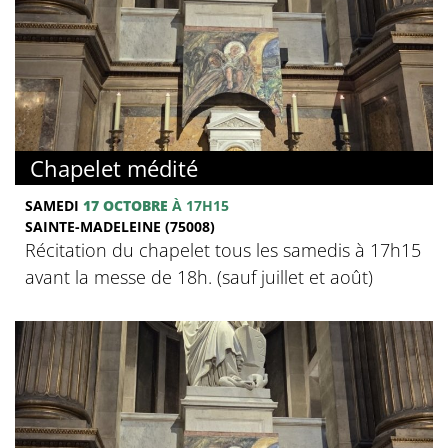
Chapelet médité
SAMEDI
17 OCTOBRE
À 17H15
SAINTE-MADELEINE (75008)
Récitation du chapelet tous les samedis à 17h15
avant la messe de 18h. (sauf juillet et août)