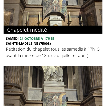
Chapelet médité
SAMEDI
24 OCTOBRE
À 17H15
SAINTE-MADELEINE (75008)
Récitation du chapelet tous les samedis à 17h15
avant la messe de 18h. (sauf juillet et août)