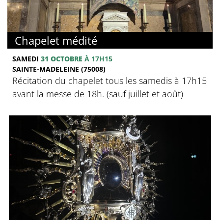
Chapelet médité
SAMEDI
31 OCTOBRE
À 17H15
SAINTE-MADELEINE (75008)
Récitation du chapelet tous les samedis à 17h15
avant la messe de 18h. (sauf juillet et août)