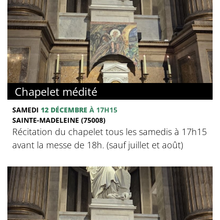
Chapelet médité
SAMEDI
12 DÉCEMBRE
À 17H15
SAINTE-MADELEINE (75008)
Récitation du chapelet tous les samedis à 17h15
avant la messe de 18h. (sauf juillet et août)