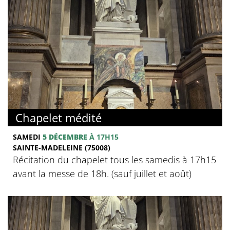
Chapelet médité
SAMEDI
5 DÉCEMBRE
À 17H15
SAINTE-MADELEINE (75008)
Récitation du chapelet tous les samedis à 17h15
avant la messe de 18h. (sauf juillet et août)