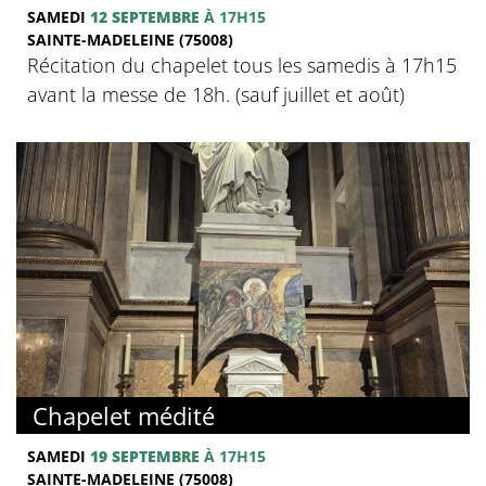
SAMEDI
12 SEPTEMBRE
À 17H15
SAINTE-MADELEINE (75008)
Récitation du chapelet tous les samedis à 17h15
avant la messe de 18h. (sauf juillet et août)
Chapelet médité
SAMEDI
19 SEPTEMBRE
À 17H15
SAINTE-MADELEINE (75008)