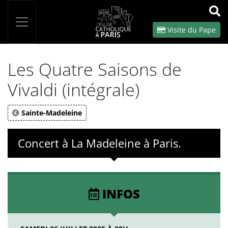
Panneau de gestion des cookies
Votre recherche
OK
Visite du Pape
Les Quatre Saisons de
Vivaldi (intégrale)
Sainte-Madeleine
Concert à La Madeleine à Paris.
INFOS