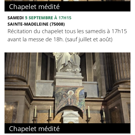
Chapelet médité
SAMEDI
5 SEPTEMBRE
À 17H15
SAINTE-MADELEINE (75008)
Récitation du chapelet tous les samedis à 17h15
avant la messe de 18h. (sauf juillet et août)
Chapelet médité