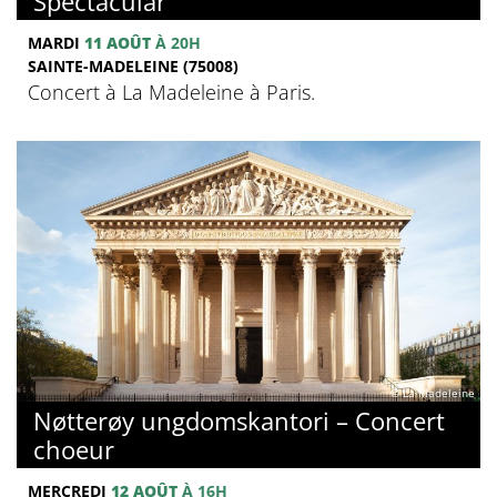
Spectacular
MARDI
11 AOÛT
À 20H
SAINTE-MADELEINE (75008)
Concert à La Madeleine à Paris.
© La Madeleine
Nøtterøy ungdomskantori – Concert
choeur
MERCREDI
12 AOÛT
À 16H