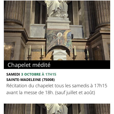
Chapelet médité
SAMEDI
3 OCTOBRE
À 17H15
SAINTE-MADELEINE (75008)
Récitation du chapelet tous les samedis à 17h15
avant la messe de 18h. (sauf juillet et août)