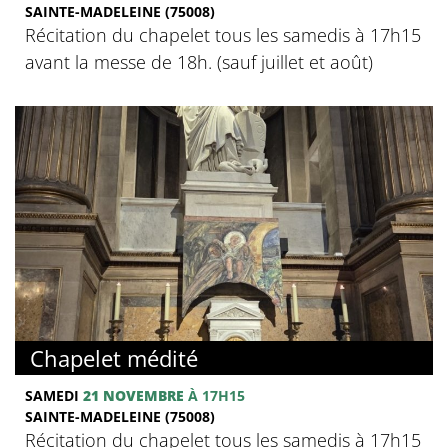
SAINTE-MADELEINE (75008)
Récitation du chapelet tous les samedis à 17h15
avant la messe de 18h. (sauf juillet et août)
Chapelet médité
SAMEDI
21 NOVEMBRE
À 17H15
SAINTE-MADELEINE (75008)
Récitation du chapelet tous les samedis à 17h15