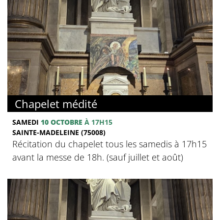
Chapelet médité
SAMEDI
10 OCTOBRE
À 17H15
SAINTE-MADELEINE (75008)
Récitation du chapelet tous les samedis à 17h15
avant la messe de 18h. (sauf juillet et août)