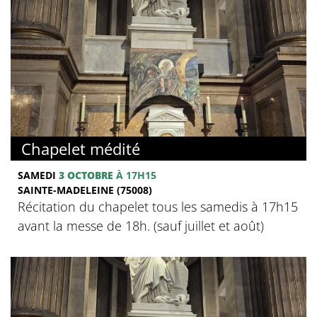
Chapelet médité
SAMEDI
3 OCTOBRE
À 17H15
SAINTE-MADELEINE (75008)
Récitation du chapelet tous les samedis à 17h15
avant la messe de 18h. (sauf juillet et août)