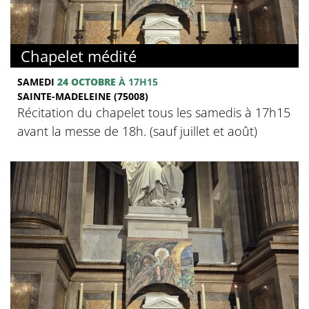
Chapelet médité
SAMEDI
24 OCTOBRE
À 17H15
SAINTE-MADELEINE (75008)
Récitation du chapelet tous les samedis à 17h15
avant la messe de 18h. (sauf juillet et août)