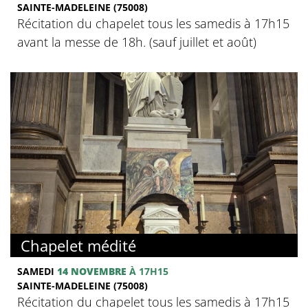
SAINTE-MADELEINE (75008)
Récitation du chapelet tous les samedis à 17h15
avant la messe de 18h. (sauf juillet et août)
Chapelet médité
SAMEDI
14 NOVEMBRE
À 17H15
SAINTE-MADELEINE (75008)
Récitation du chapelet tous les samedis à 17h15