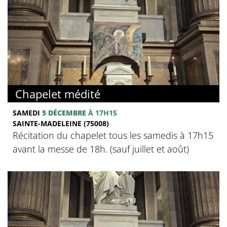
Chapelet médité
SAMEDI
5 DÉCEMBRE
À 17H15
SAINTE-MADELEINE (75008)
Récitation du chapelet tous les samedis à 17h15
avant la messe de 18h. (sauf juillet et août)