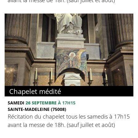
Chapelet médité
SAMEDI
26 SEPTEMBRE
À 17H15
SAINTE-MADELEINE (75008)
Récitation du chapelet tous les samedis à 17h15
avant la messe de 18h. (sauf juillet et août)