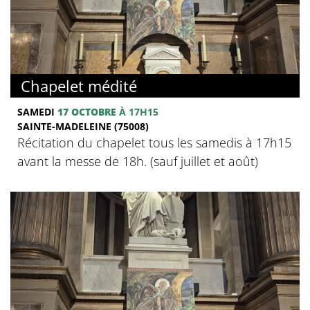
Chapelet médité
SAMEDI
17 OCTOBRE
À 17H15
SAINTE-MADELEINE (75008)
Récitation du chapelet tous les samedis à 17h15
avant la messe de 18h. (sauf juillet et août)