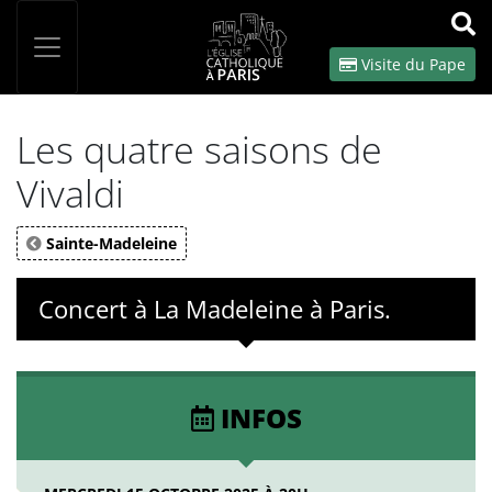
Panneau de gestion des cookies
Votre recherche
OK
Visite du Pape
Les quatre saisons de
Vivaldi
Sainte-Madeleine
Concert à La Madeleine à Paris.
INFOS