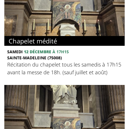
Chapelet médité
SAMEDI
12 DÉCEMBRE
À 17H15
SAINTE-MADELEINE (75008)
Récitation du chapelet tous les samedis à 17h15
avant la messe de 18h. (sauf juillet et août)