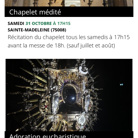
Chapelet médité
SAMEDI
31 OCTOBRE
À 17H15
SAINTE-MADELEINE (75008)
Récitation du chapelet tous les samedis à 17h15
avant la messe de 18h. (sauf juillet et août)
Adoration eucharistique