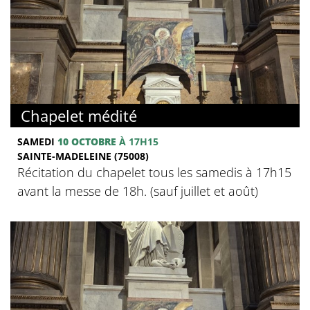
Chapelet médité
SAMEDI
10 OCTOBRE
À 17H15
SAINTE-MADELEINE (75008)
Récitation du chapelet tous les samedis à 17h15
avant la messe de 18h. (sauf juillet et août)