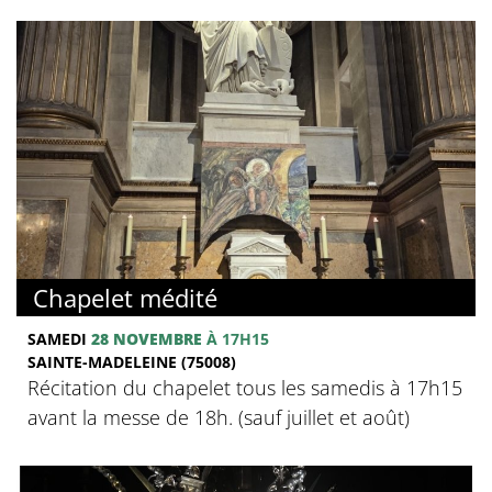
Chapelet médité
SAMEDI
28 NOVEMBRE
À 17H15
SAINTE-MADELEINE (75008)
Récitation du chapelet tous les samedis à 17h15
avant la messe de 18h. (sauf juillet et août)