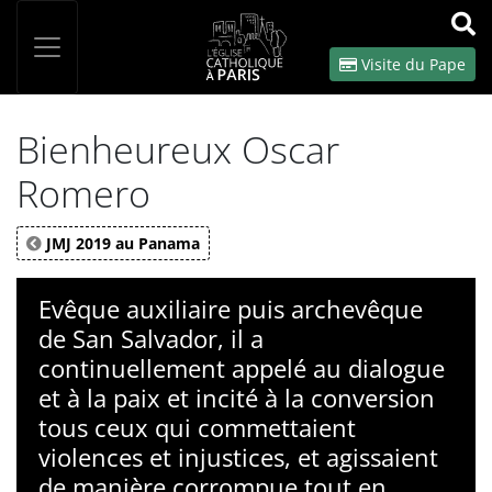
Panneau de gestion des cookies
Votre recherche
OK
Visite du Pape
Bienheureux Oscar
Romero
JMJ 2019 au Panama
Evêque auxiliaire puis archevêque
de San Salvador, il a
continuellement appelé au dialogue
et à la paix et incité à la conversion
tous ceux qui commettaient
violences et injustices, et agissaient
de manière corrompue tout en