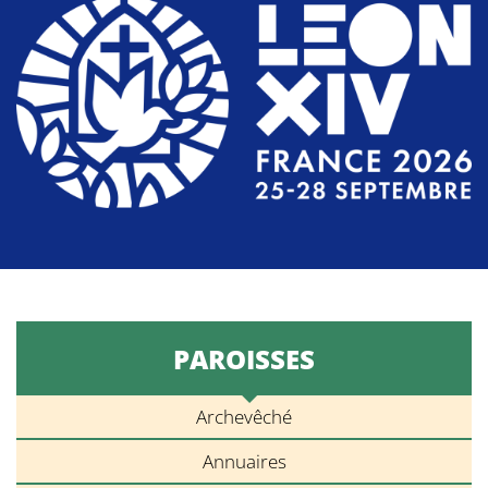
PAROISSES
Archevêché
Annuaires