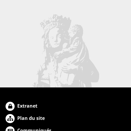
Extranet
Plan du site
Communiqués