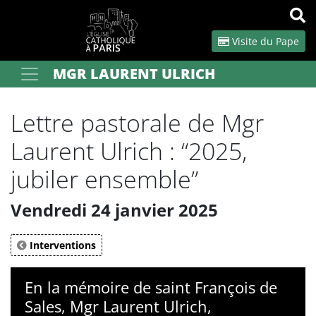
Panneau de gestion des cookies
Visite du Pape
MGR LAURENT ULRICH
Votre recherche
OK
Lettre pastorale de Mgr
Laurent Ulrich : “2025,
jubiler ensemble”
Vendredi 24 janvier 2025
Interventions
En la mémoire de saint François de
Sales, Mgr Laurent Ulrich,