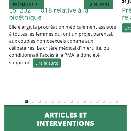
2 AOÛT 2021
24 J
PRÉCÉDENT
SUIVANT
Loi 2021-1018 relative à la
Pr
bioéthique
rel
Elle élargit la procréation médicalement assistée
Lir
à toutes les femmes qui ont un projet parental,
aux couples homosexuels comme aux
célibataires. Le critère médical d'infertilité, qui
conditionnait l'accès à la PMA, a donc été
supprimé.
Lire la suite
ARTICLES ET
INTERVENTIONS