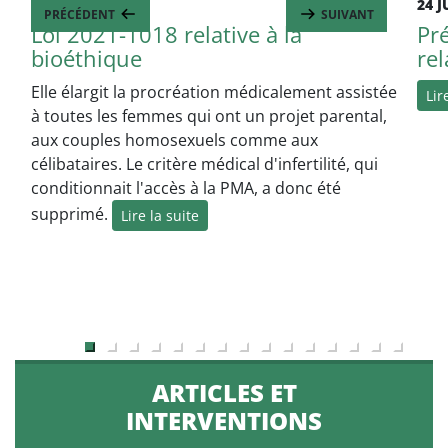
2 AOÛT 2021
24 J
PRÉCÉDENT
SUIVANT
Loi 2021-1018 relative à la
Pr
bioéthique
rel
Elle élargit la procréation médicalement assistée
Lir
à toutes les femmes qui ont un projet parental,
aux couples homosexuels comme aux
célibataires. Le critère médical d'infertilité, qui
conditionnait l'accès à la PMA, a donc été
supprimé.
Lire la suite
ARTICLES ET
INTERVENTIONS