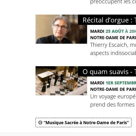
préoccupent les co
Récital d’orgue :
MARDI
25 AOÛT
À 20
NOTRE-DAME DE PARIS
Thierry Escaich, m
aspects indissocia
O quam suavis - 
MARDI
1ER SEPTEMB
NOTRE-DAME DE PARIS
Un voyage européen 
prend des formes m
“Musique Sacrée à Notre-Dame de Paris”