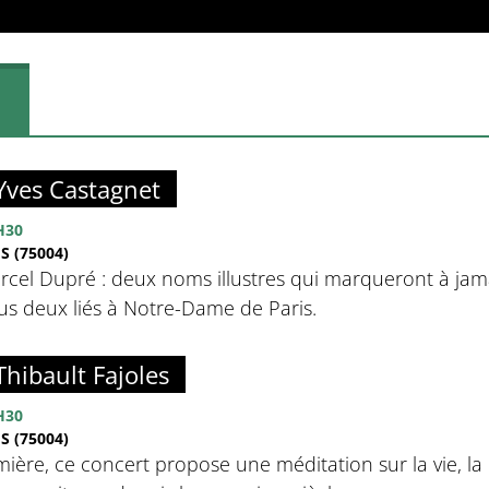
 Yves Castagnet
H30
 (75004)
arcel Dupré : deux noms illustres qui marqueront à ja
tous deux liés à Notre-Dame de Paris.
Thibault Fajoles
H30
 (75004)
ière, ce concert propose une méditation sur la vie, la m