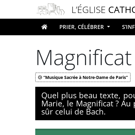
Panneau de gestion des cookies
L’ÉGLISE
CATH
PRIER, CÉLÉBRER
S’I
Votre recherche
Magnificat
“Musique Sacrée à Notre-Dame de Paris”
Quel plus beau texte, po
Marie, le Magnificat ? Au
sûr celui de Bach.