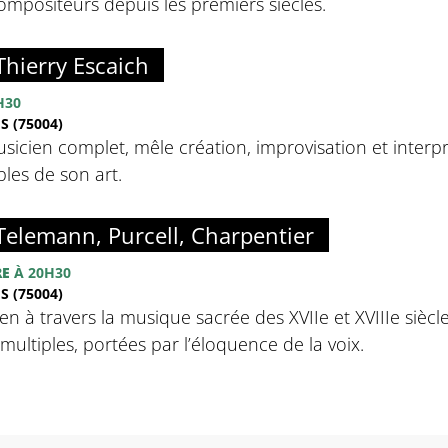
mpositeurs depuis les premiers siècles.
 Thierry Escaich
H30
 (75004)
usicien complet, mêle création, improvisation et interpr
bles de son art.
Telemann, Purcell, Charpentier
RE
À 20H30
 (75004)
à travers la musique sacrée des XVIIe et XVIIIe siècles 
ultiples, portées par l’éloquence de la voix.