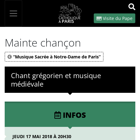
Panneau de gestion des cookies
Votre recherche
OK
Visite du Pape
Mainte chançon
“Musique Sacrée à Notre-Dame de Paris”
Chant grégorien et musique
médiévale
INFOS
JEUDI 17 MAI 2018 À 20H30