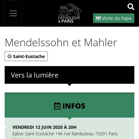
Panneau de gestion des cookies
Votre recherche
OK
Visite du Pape
Mendelssohn et Mahler
Saint-Eustache
Vers la lumière
INFOS
VENDREDI 12 JUIN 2020 À 20H
Église Saint-Eustache 146 rue Rambuteau 75001 Paris