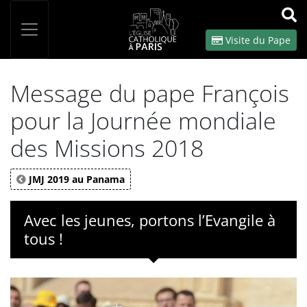
Panneau de gestion des cookies
Votre recherche
OK
Visite du Pape
Message du pape François
pour la Journée mondiale
des Missions 2018
JMJ 2019 au Panama
Avec les jeunes, portons l’Evangile à
tous !