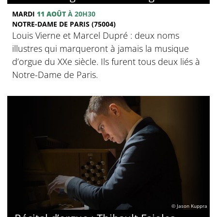
MARDI
11 AOÛT
À 20H30
NOTRE-DAME DE PARIS (75004)
Louis Vierne et Marcel Dupré : deux noms
illustres qui marqueront à jamais la musique
d’orgue du XXe siècle. Ils furent tous deux liés à
Notre-Dame de Paris.
© Jason Kuppra