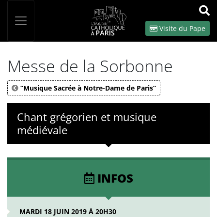
Panneau de gestion des cookies
Votre recherche
OK
Visite du Pape
Messe de la Sorbonne
“Musique Sacrée à Notre-Dame de Paris”
Chant grégorien et musique
médiévale
INFOS
MARDI 18 JUIN 2019 À 20H30