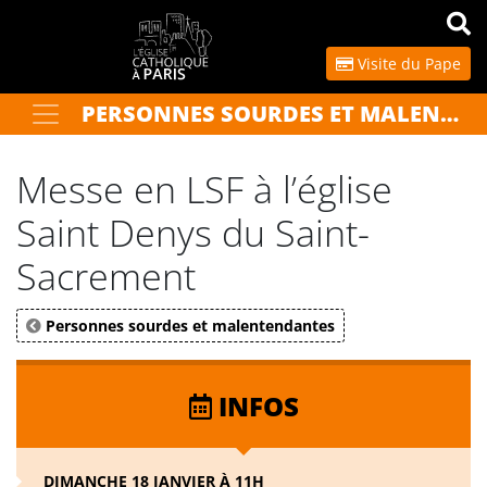
Panneau de gestion des cookies
Visite du Pape
PERSONNES SOURDES ET MALENTENDANTES
Votre recherche
OK
Messe en LSF à l’église
Saint Denys du Saint-
Sacrement
Personnes sourdes et malentendantes
INFOS
DIMANCHE 18 JANVIER À 11H