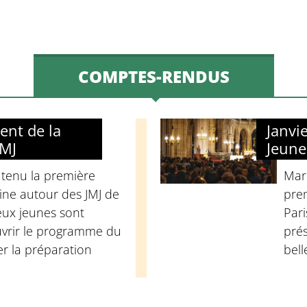
COMPTES-RENDUS
ent de la
Janvi
JMJ
Jeune
 tenu la première
Mard
ine autour des JMJ de
pre
ux jeunes sont
Pari
vrir le programme du
prés
er la préparation
bell