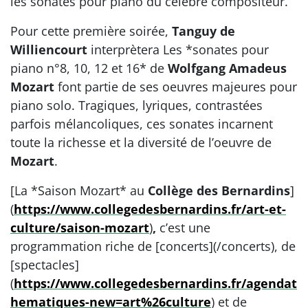
les sonates pour piano du célèbre compositeur.
Pour cette première soirée,
Tanguy de
Williencourt
interprètera Les *sonates pour
piano n°8, 10, 12 et 16* de
Wolfgang Amadeus
Mozart
font partie de ses oeuvres majeures pour
piano solo. Tragiques, lyriques, contrastées
parfois mélancoliques, ces sonates incarnent
toute la richesse et la diversité de l’oeuvre de
Mozart
.
[La *Saison Mozart* au
Collège des Bernardins
]
(
https://www.collegedesbernardins.fr/art-et-
culture/saison-mozart
)
,
c’est une
programmation riche de [concerts](/concerts), de
[spectacles]
(
https://www.collegedesbernardins.fr/agendat
hematiques-new=art%26culture
) et de