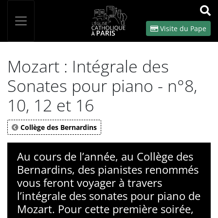
Panneau de gestion des cookies
Votre recherche
OK
Visite du Pape
Mozart : Intégrale des
Sonates pour piano - n°8,
10, 12 et 16
Collège des Bernardins
Au cours de l’année, au Collège des
Bernardins, des pianistes renommés
vous feront voyager à travers
l’intégrale des sonates pour piano de
Mozart. Pour cette première soirée,