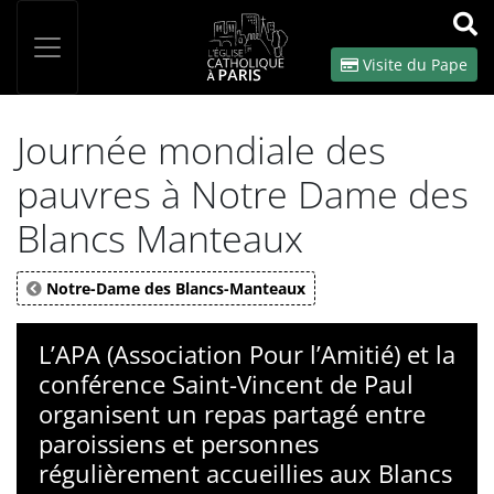
Panneau de gestion des cookies
Votre recherche
OK
Visite du Pape
Journée mondiale des
pauvres à Notre Dame des
Blancs Manteaux
Notre-Dame des Blancs-Manteaux
L’APA (Association Pour l’Amitié) et la
conférence Saint-Vincent de Paul
organisent un repas partagé entre
paroissiens et personnes
régulièrement accueillies aux Blancs