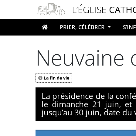
Panneau de gestion des cookies
L’ÉGLISE
CATH
PRIER, CÉLÉBRER
S’I
Votre recherche
Neuvaine d
La fin de vie
La présidence de la conf
le dimanche 21 juin, et 
jusqu’au 30 juin, date du 