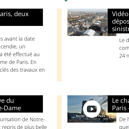
aris, deux
Vidéo
dépos
sinist
 avant la date
Le 
incendie, un
comm
a été effectué au
24 
me de Paris. En
-clés des travaux en
ve du
Le ch
re-Dame
Paris
urisation de Notre-
De l
repris de plus belle
que