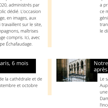
020, administrés par
a p
blic dédié. L’occasion
ce 
e, en images, aux
gén
ravaillent sur le site,
tra
pagnons, maîtrises
le d
ge compris. Ici, avec
ope Échafaudage.
ris, 6 mois
Notre
après
e la cathédrale et de
Le s
eptembre et octobre
Aupe
une
Dam
l'in