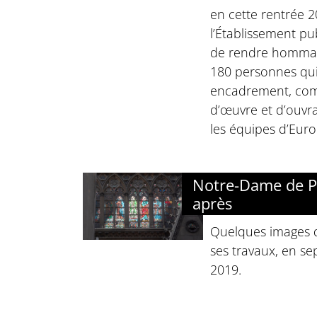
en cette rentrée 2
l’Établissement pu
de rendre hommag
180 personnes qui t
encadrement, com
d’œuvre et d’ouvra
les équipes d’Eur
Notre-Dame de Pa
après
Quelques images d
ses travaux, en s
2019.