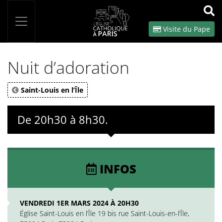
Panneau de gestion des cookies
Votre recherche
OK
Visite du Pape
Nuit d’adoration
Saint-Louis en l’Île
De 20h30 à 8h30.
INFOS
VENDREDI 1ER MARS 2024 À 20H30
Église Saint-Louis en l’Île 19 bis rue Saint-Louis-en-l’Île,