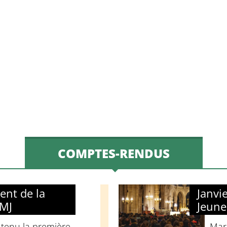
COMPTES-RENDUS
ent de la
Janvi
JMJ
Jeune
 tenu la première
Mard