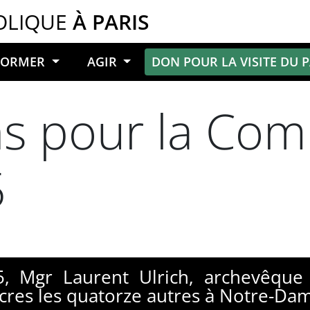
OLIQUE
À PARIS
NFORMER
AGIR
DON POUR LA VISITE DU 
ns pour la Com
5
5, Mgr Laurent Ulrich, archevêque
diacres les quatorze autres à Notre-D