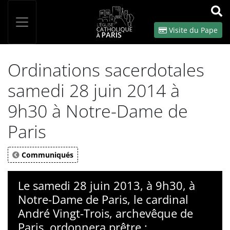
Panneau de gestion des cookies
Votre recherche
OK
Visite du Pape
Ordinations sacerdotales
samedi 28 juin 2014 à
9h30 à Notre-Dame de
Paris
Communiqués
Le samedi 28 juin 2013, à 9h30, à
Notre-Dame de Paris, le cardinal
André Vingt-Trois, archevêque de
Paris, ordonnera prêtre :