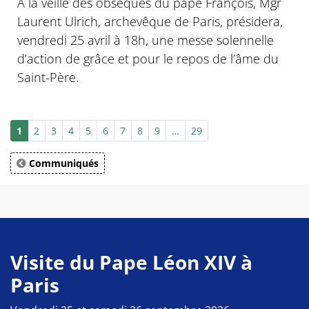
À la veille des obsèques du pape François, Mgr
Laurent Ulrich, archevêque de Paris, présidera,
vendredi 25 avril à 18h, une messe solennelle
d’action de grâce et pour le repos de l’âme du
Saint-Père.
1
2
3
4
5
6
7
8
9
…
29
Communiqués
Visite du Pape Léon XIV à
Paris