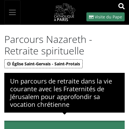
Panneau de gestion des cookies
Votre recherche
OK
Visite du Pape
Parcours Nazareth -
Retraite spirituelle
Église Saint-Gervais - Saint-Protais
Un parcours de retraite dans la vie
courante avec les Fraternités de
Jérusalem pour approfondir sa
vocation chrétienne