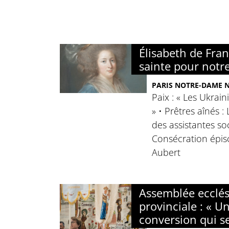
Élisabeth de Fra
sainte pour notr
PARIS NOTRE-DAME N°
Paix : « Les Ukrain
» • Prêtres aînés :
des assistantes soc
Consécration épis
Aubert
Assemblée ecclés
provinciale : « Un
conversion qui s