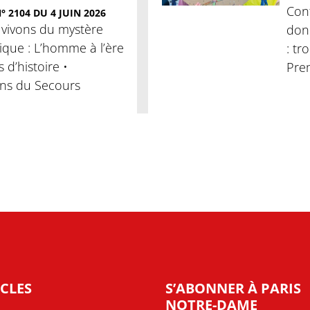
Conf
 2104 DU 4 JUIN 2026
 vivons du mystère
donn
clique : L’homme à l’ère
: tr
es d’histoire •
Pre
ans du Secours
CLES
S’ABONNER À PARIS
NOTRE-DAME