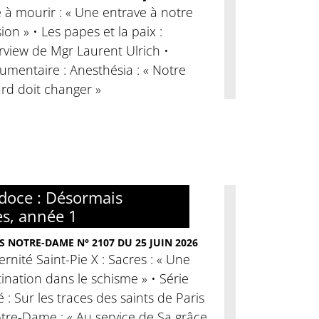
 à mourir : « Une entrave à notre
ion » • Les papes et la paix :
rview de Mgr Laurent Ulrich •
mentaire : Anesthésia : « Notre
rd doit changer »
doce : Désormais
es, année 1
S NOTRE-DAME N° 2107 DU 25 JUIN 2026
ernité Saint-Pie X : Sacres : « Une
ination dans le schisme » • Série
é : Sur les traces des saints de Paris
tre-Dame : « Au service de Sa grâce