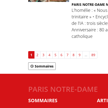
PARIS NOTRE-DAME N°
L’homélie : « Nous
trinitaire » • Ency
de l’IA : trois siècl
Anniversaire : 80 
catholique
1
2
3
4
5
6
7
8
9
…
89
Sommaires
PARIS NOTRE-DAME
SOMMAIRES
ARTI