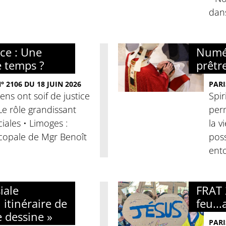
dan
nce : Une
Numér
e temps ?
prêtre
 2106 DU 18 JUIN 2026
PARI
iens ont soif de justice
Spir
 Le rôle grandissant
per
iales • Limoges :
la v
copale de Mgr Benoît
poss
ento
iale
FRAT 
 itinéraire de
feu...
e dessine »
PARI