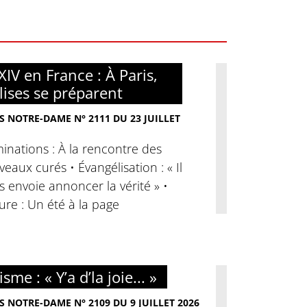
XIV en France : À Paris,
glises se préparent
S NOTRE-DAME N° 2111 DU 23 JUILLET
nations : À la rencontre des
eaux curés • Évangélisation : « Il
 envoie annoncer la vérité » •
ure : Un été à la page
sme : « Y’a d’la joie... »
S NOTRE-DAME N° 2109 DU 9 JUILLET 2026