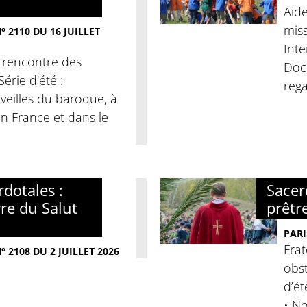
Aide
miss
 2110 DU 16 JUILLET
Inte
a rencontre des
Docu
érie d'été :
rega
veilles du baroque, à
 En France et dans le
dotales :
Sacer
re du Salut
prêtr
PARI
Frat
 2108 DU 2 JUILLET 2026
obst
d’ét
• No