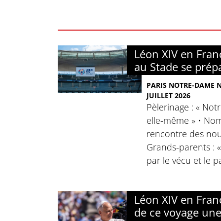
Léon XIV en Franc
au Stade se prép
PARIS NOTRE-DAME N°
JUILLET 2026
Pèlerinage : « No
elle-même » • Nomi
rencontre des nou
Grands-parents : 
par le vécu et le p
Léon XIV en Franc
de ce voyage un