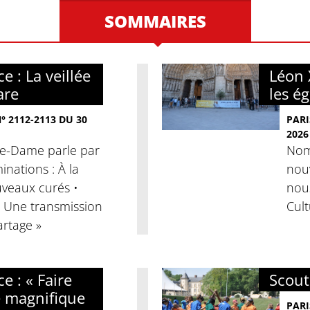
SOMMAIRES
e : La veillée
Léon 
are
les é
 2112-2113 DU 30
PARI
2026
tre-Dame parle par
Nomi
nations : À la
nouv
veaux curés •
nous
« Une transmission
Cult
artage »
e : « Faire
Scouti
e magnifique
PARI