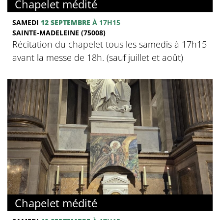
Chapelet médité
SAMEDI
12 SEPTEMBRE
À 17H15
SAINTE-MADELEINE (75008)
Récitation du chapelet tous les samedis à 17h15
avant la messe de 18h. (sauf juillet et août)
Chapelet médité