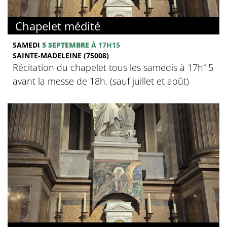
Chapelet médité
SAMEDI
5 SEPTEMBRE
À 17H15
SAINTE-MADELEINE (75008)
Récitation du chapelet tous les samedis à 17h15
avant la messe de 18h. (sauf juillet et août)