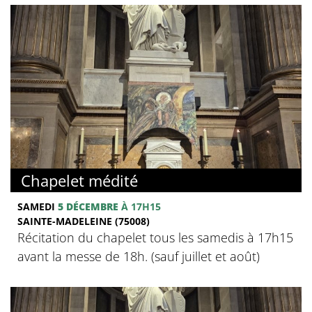
Chapelet médité
SAMEDI
5 DÉCEMBRE
À 17H15
SAINTE-MADELEINE (75008)
Récitation du chapelet tous les samedis à 17h15
avant la messe de 18h. (sauf juillet et août)