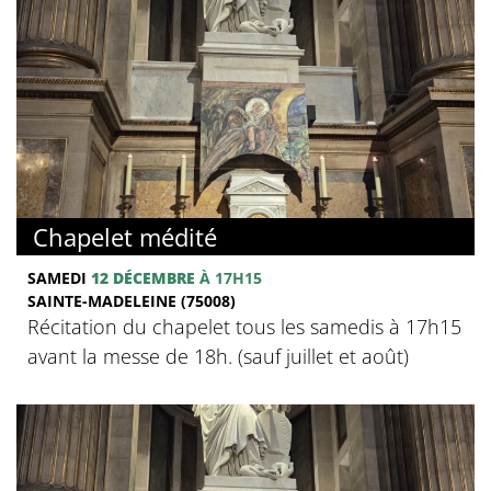
Chapelet médité
SAMEDI
12 DÉCEMBRE
À 17H15
SAINTE-MADELEINE (75008)
Récitation du chapelet tous les samedis à 17h15
avant la messe de 18h. (sauf juillet et août)