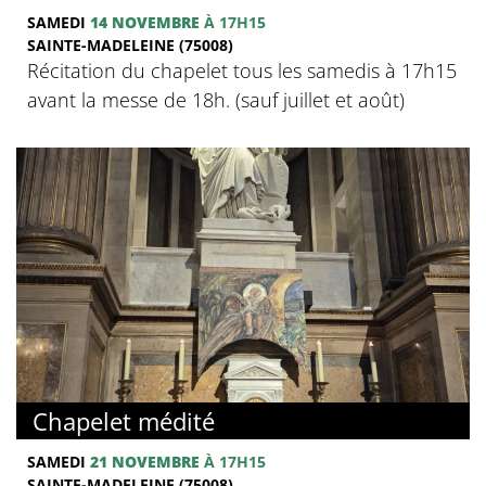
SAMEDI
14 NOVEMBRE
À 17H15
SAINTE-MADELEINE (75008)
Récitation du chapelet tous les samedis à 17h15
avant la messe de 18h. (sauf juillet et août)
Chapelet médité
SAMEDI
21 NOVEMBRE
À 17H15
SAINTE-MADELEINE (75008)