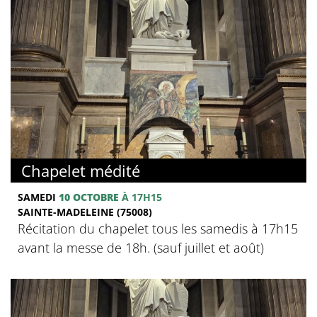
Chapelet médité
SAMEDI
10 OCTOBRE
À 17H15
SAINTE-MADELEINE (75008)
Récitation du chapelet tous les samedis à 17h15
avant la messe de 18h. (sauf juillet et août)