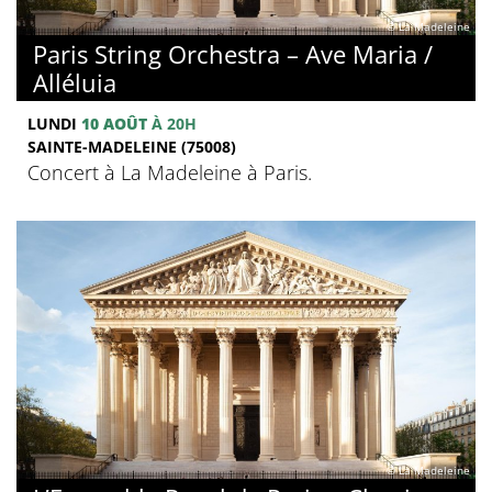
© La Madeleine
Paris String Orchestra – Ave Maria /
Alléluia
LUNDI
10 AOÛT
À 20H
SAINTE-MADELEINE (75008)
Concert à La Madeleine à Paris.
© La Madeleine