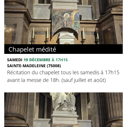
Chapelet médité
SAMEDI
19 DÉCEMBRE
À 17H15
SAINTE-MADELEINE (75008)
Récitation du chapelet tous les samedis à 17h15
avant la messe de 18h. (sauf juillet et août)