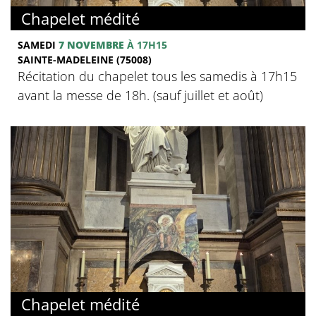
Chapelet médité
SAMEDI
7 NOVEMBRE
À 17H15
SAINTE-MADELEINE (75008)
Récitation du chapelet tous les samedis à 17h15
avant la messe de 18h. (sauf juillet et août)
Chapelet médité