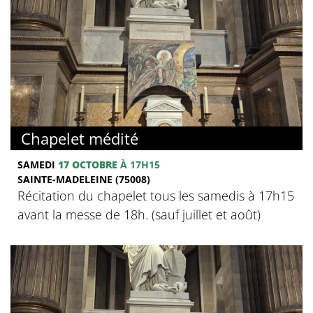
Chapelet médité
SAMEDI
17 OCTOBRE
À 17H15
SAINTE-MADELEINE (75008)
Récitation du chapelet tous les samedis à 17h15
avant la messe de 18h. (sauf juillet et août)