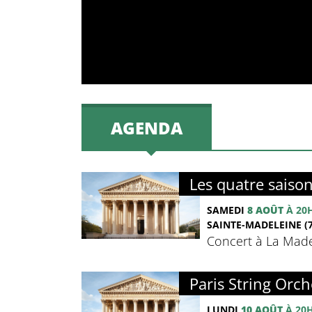
AGENDA
Les quatre saison
SAMEDI
8 AOÛT
À 20
SAINTE-MADELEINE (7
Concert à La Madel
Paris String Orch
LUNDI
10 AOÛT
À 20