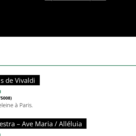
s de Vivaldi
H
5008)
eine à Paris.
estra – Ave Maria / Alléluia
H